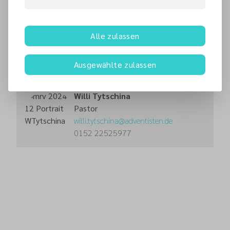
67659
Kaiserslautern
Alle zulassen
Kontaktperson
Ausgewählte zulassen
Gottesdienst
Willi Tytschina
Pastor
willi.tytschina
@
adventisten.de
0152 22525977
Mehr als eine Kirche
Kirche bedeutet für uns nicht nur einmal in der