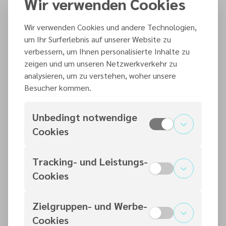
Wir verwenden Cookies
Erlebe Natur und Abenteuer in unserer
Pfadfindergruppe.
Wir verwenden Cookies und andere Technologien,
Pfadfinderprogramm
um Ihr Surferlebnis auf unserer Website zu
verbessern, um Ihnen personalisierte Inhalte zu
zeigen und um unseren Netzwerkverkehr zu
analysieren, um zu verstehen, woher unsere
Besucher kommen.
Unbedingt notwendige
Hier heißen wir dich
Cookies
willkommen
Tracking- und Leistungs-
Kaiserslautern
Cookies
Zielgruppen- und Werbe-
Cookies
Bleichstraße 24